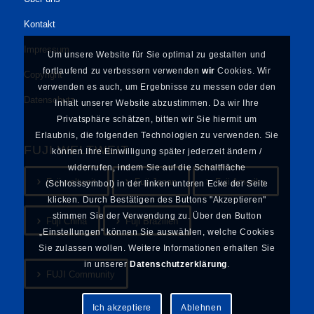
Kontakt
Impressum
Um unsere Website für Sie optimal zu gestalten und
fortlaufend zu verbessern verwenden
wir
Cookies. Wir
Copyright
verwenden es auch, um Ergebnisse zu messen oder den
Datenschutz
Inhalt unserer Website abzustimmen. Da wir Ihre
Privatsphäre schätzen, bitten wir Sie hiermit um
Erlaubnis, die folgenden Technologien zu verwenden. Sie
FUJI WELTWEIT
können Ihre Einwilligung später jederzeit ändern /
widerrufen, indem Sie auf die Schaltfläche
Fuji weltweit
Fuji Japan
Fuji Amerika
(Schlosssymbol) in der linken unteren Ecke der Seite
klicken. Durch Bestätigen des Buttons "Akzeptieren"
stimmen Sie der Verwendung zu. Über den Button
Fuji China
Fuji Brazilien
„Einstellungen“ können Sie auswählen, welche Cookies
Sie zulassen wollen. Weitere Informationen erhalten Sie
in unserer
Datenschutzerklärung
.
FUJI Community
Ich akzeptiere
Ablehnen