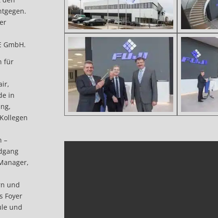
ntgegen.
er
E GmbH.
 für
ir,
de in
ung,
Kollegen
n –
ndgang
 Manager,
rn und
s Foyer
ule und