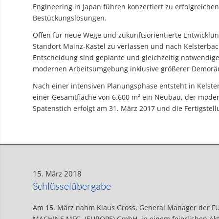
Engineering in Japan führen konzertiert zu erfolgreiche
Bestückungslösungen.
Offen für neue Wege und zukunftsorientierte Entwicklu
Standort Mainz-Kastel zu verlassen und nach Kelsterbac
Entscheidung sind geplante und gleichzeitig notwendige
modernen Arbeitsumgebung inklusive größerer Demoräu
Nach einer intensiven Planungsphase entsteht in Kelste
einer Gesamtfläche von 6.600 m² ein Neubau, der mode
Spatenstich erfolgt am 31. März 2017 und die Fertigstell
15. März 2018
Schlüsselübergabe
Am 15. März nahm Klaus Gross, General Manager der FU
MACHINE MFG. (EUROPE) GmbH, in einem feierlichen Ak