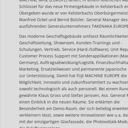
Schlüssel für das neue Firmengebäude in Kelsterbach e
Übergeben wurde er von Kelsterbachs Oberbürgermeist
Manfred Ockel und Bernd Bützler, General Manager des
ausführenden Generalunternehmers TAKENAKA EUROP
Das moderne Geschäftsgebäude umfasst Räumlichkeiten
Geschäftsleitung, Showroom, Kunden-Trainings und -
Schulungen, Vertrieb, Service (Hard-/Software), Unit Repa
Customer Process Support mit Sonderapplikationen (Ma
Germany), Auftragsabwicklung/Logistik, Finanzbuchhalt
Marketing, Ersatzteilwesen und permanente japanische 
zur Unterstützung. Damit hat FUJI MACHINE EUROPE die
Möglichkeit, innovativ und zukunftsorientiert zu wachse
sowohl technologisch als auch personell. Bei einem Ru
gewährte Klaus Gross und Stefan Janssen, Ass. General
einen Einblick in die neuen Räume. Sie erklärten die
Besonderheit am Demo-Raum, der sich beliebig erweite
verkleinern lässt, sowie weitere Innovationen wie u.a. da
mit der einzigartigen Glasfassade, die Photovoltaik-Mod