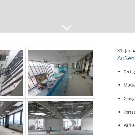
31. Janu
Außena
Ferti
Mutt
Glasg
Forts
Parke