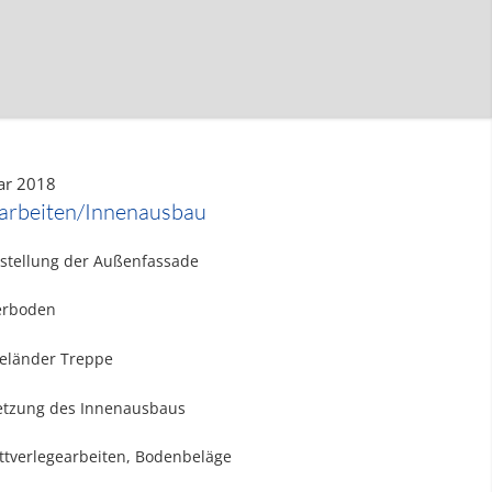
ar 2018
rbeiten/Innenausbau
gstellung der Außenfassade
erboden
eländer Treppe
etzung des Innenausbaus
ttverlegearbeiten, Bodenbeläge