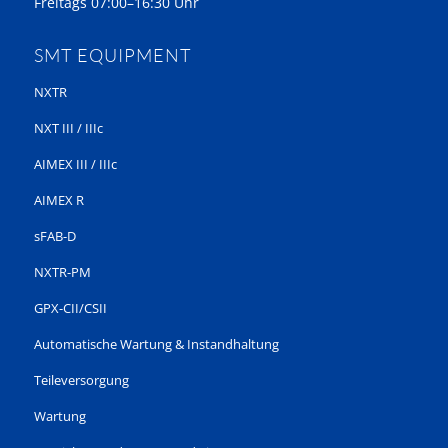
Freitags 07:00–16:30 Uhr
SMT EQUIPMENT
NXTR
NXT III / IIIc
AIMEX III / IIIc
AIMEX R
sFAB-D
NXTR-PM
GPX-CII/CSII
Automatische Wartung & Instandhaltung
Teileversorgung
Wartung