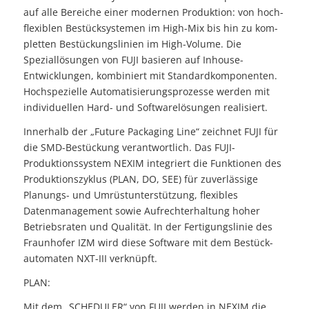
auf alle Bereiche einer modernen Produktion: von hoch­
flexiblen Bestück­systemen im High-Mix bis hin zu kom­
pletten Be­stückungslinien im High-Volume. Die
Speziallösungen von FUJI basieren auf Inhouse-
Entwicklungen, kombiniert mit Standardkomponenten.
Hochspezielle Automatisierungsprozesse werden mit
indivi­duellen Hard- und Softwarelösungen realisiert.
Innerhalb der „Future Packaging Line“ zeichnet FUJI für
die SMD-Bestückung verant­wortlich. Das FUJI-
Produktionssystem NEXIM integriert die Funk­tionen des
Produk­tionszyklus (PLAN, DO, SEE) für zuverlässige
Planungs- und Umrüstunterstützung, flexibles
Datenmanagement sowie Aufrecht­erhaltung hoher
Betriebsraten und Quali­tät. In der Fertigungslinie des
Fraunhofer IZM wird diese Software mit dem Bestück­
automaten NXT-III verknüpft.
PLAN:
Mit dem „SCHEDULER“ von FUJI werden in NEXIM die