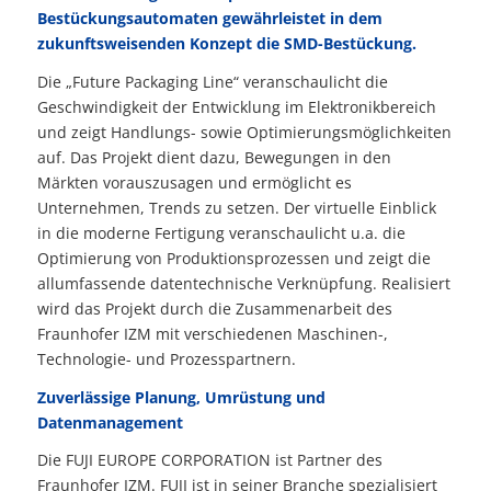
Bestückungs­auto­maten gewährleistet in dem
zukunftsweisenden Konzept die SMD-Be­stückung.
Die „Future Packaging Line“ veranschaulicht die
Geschwindigkeit der Entwicklung im Elektronikbereich
und zeigt Handlungs- sowie Optimierungsmöglichkeiten
auf. Das Projekt dient dazu, Bewegungen in den
Märkten vorauszusagen und ermöglicht es
Unternehmen, Trends zu setzen. Der virtuelle Einblick
in die moderne Fertigung ver­anschaulicht u.a. die
Optimierung von Produktionsprozessen und zeigt die
allum­fassende datentechnische Verknüpfung.
Realisiert
wird das Projekt durch die Zu­sammen­arbeit des
Fraunhofer IZM mit ver­schiedenen Maschinen-,
Technologie- und Prozesspartnern.
Zuverlässige Planung, Umrüstung und
Datenmanagement
Die FUJI EUROPE CORPORATION ist Partner des
Fraunhofer IZM. FUJI ist in sei­ner Branche spezialisiert