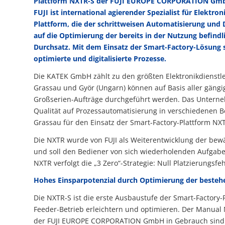
Plattform NXTR-S der FUJI EUROPE CORPORATION GmbH
FUJI ist international agierender Spezialist für Elekt
Plattform, die der schrittweisen Automatisierung und Di
auf die Optimierung der bereits in der Nutzung befindl
Durchsatz. Mit dem Einsatz der Smart-Factory-Lösung 
optimierte und digitalisierte Prozesse.
Die KATEK GmbH zählt zu den größten Elektronikdienstle
Grassau und Györ (Ungarn) können auf Basis aller gängi
Großserien-Aufträge durchgeführt werden. Das Unterneh
Qualität auf Prozessautomatisierung in verschiedenen 
Grassau für den Einsatz der Smart-Factory-Plattform 
Die NXTR wurde von FUJI als Weiterentwicklung der bewä
und soll den Bediener von sich wiederholenden Aufgaben
NXTR verfolgt die „3 Zero“-Strategie: Null Platzierungs
Hohes Einsparpotenzial durch Optimierung der beste
Die NXTR-S ist die erste Ausbaustufe der Smart-Factory-P
Feeder-Betrieb erleichtern und optimieren. Der Manual
der FUJI EUROPE CORPORATION GmbH in Gebrauch sind. D