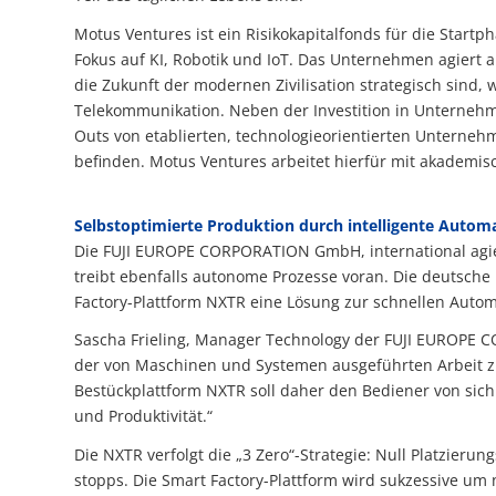
Motus Ventures ist ein Risikokapitalfonds für die Start
Fokus auf KI, Robotik und IoT. Das Unternehmen agiert a
die Zukunft der modernen Zivilisation strategisch sind, w
Telekommunikation. Neben der Investition in Unternehm
Outs von etablierten, technologie­orientierten Unternehm
befinden. Motus Ventures arbeitet hierfür mit akademi
Selbstoptimierte Produktion durch intelligente Autom
Die FUJI EUROPE CORPORATION GmbH, international agieren
treibt ebenfalls autonome Prozesse voran. Die deutsche
Factory-Plattform NXTR eine Lösung zur schnellen Automa­t
Sascha Frieling, Manager Technology der FUJI EUROPE COR
der von Ma­schinen und Systemen ausge­führten Arbeit zu 
Bestück­platt­form NXTR soll daher den Bediener von sich
und Produk­tivität.“
Die NXTR verfolgt die „3 Zero“-Strategie: Null Platzie­ru
stopps. Die Smart Factory-Plattform wird sukzessive um 