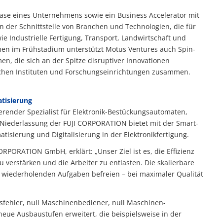
phase eines Unternehmens sowie ein Business Accelerator mit
n der Schnittstelle von Branchen und Technologien, die für
ie Industrielle Fertigung, Transport, Land­wirtschaft und
en im Früh­stadium unterstützt Motus Ventures auch Spin-
en, die sich an der Spitze disruptiver Innovationen
schen Instituten und Forschungs­einrichtungen zusammen.
atisierung
der Spezia­list für Elek­tronik-Be­stück­ungsauto­maten,
 Niederlassung der FUJI CORPORATION bietet mit der Smart-
isierung und Digitali­sierung in der Elektronikferti­gung.
PORATION GmbH, erklärt: „Unser Ziel ist es, die Effizienz
verstärken und die Arbeiter zu entlasten. Die skalier­bare
 wieder­holenden Aufga­ben befreien – bei maxi­maler Qualität
ngsfeh­ler, null Maschinen­bediener, null Maschinen­
neue Ausbaustufen er­weitert, die beispielsweise in der