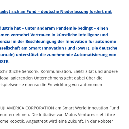
iligt sich an Fond – deutsche Niederlassung fördert mit
Industrie hat – unter anderem Pandemie-bedingt – einen
men vermehrt Vertrauen in künstliche Intelligenz und
enzial in der Beschleunigung der Innovation für autonome
gesellschaft am Smart Innovation Fund (SWIF). Die deutsche
euro.de
) unterstützt die zu­nehmende Automa­tisierung von
NXTR.
chrittliche Sensorik, Kommunikation, Elektrizität und andere
 global agierenden Unternehmens geht dabei über die
beispielsweise ebenso die Entwick­lung von autonomen
ft FUJI AMERICA CORPORA­TION am Smart World Innovation Fund
ie­unternehmen. Die Initiative von Motus Ventures sieht ihre
ome Robotik. Angestrebt wird eine Zukunft, in der Roboter