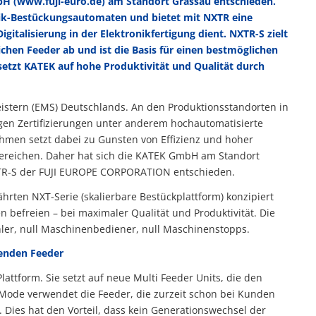
 (www.fuji-euro.de) am Standort Grassau entschieden.
ronik-Bestückungsautomaten und bietet mit NXTR eine
gitalisierung in der Elektronikfertigung dient. NXTR-S zielt
ichen Feeder ab und ist die Basis für einen bestmöglichen
setzt KATEK auf hohe Produktivität und Qualität durch
istern (EMS) Deutschlands. An den Produktionsstandorten in
gen Zertifizierungen unter anderem hochautomatisierte
men setzt dabei zu Gunsten von Effizienz und hoher
Bereichen. Daher hat sich die KATEK GmbH am Standort
NXTR-S der FUJI EUROPE CORPORATION entschieden.
hrten NXT-Serie (skalierbare Bestückplattform) konzipiert
 befreien – bei maximaler Qualität und Produktivität. Die
fehler, null Maschinenbediener, null Maschinenstopps.
henden Feeder
lattform. Sie setzt auf neue Multi Feeder Units, die den
 Mode verwendet die Feeder, die zurzeit schon bei Kunden
ies hat den Vorteil, dass kein Generationswechsel der