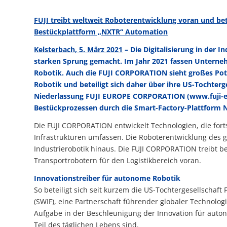
FUJI treibt weltweit Roboterentwicklung voran und bete
Bestückplattform „NXTR“ Automation
Kelsterbach, 5. März 2021
– Die Digitalisierung in der 
starken Sprung gemacht. Im Jahr 2021 fassen Unterneh
Robotik. Auch die FUJI CORPORATION sieht großes Pot
Robotik und beteiligt sich daher über ihre US-Tochter
Nieder­lassung FUJI EUROPE CORPORATION (
www.fuji-
Bestückprozessen durch die Smart-Factory-Plattform 
Die FUJI CORPORATION entwickelt Technologien, die forts
Infrastrukturen umfassen. Die Roboter­entwicklung des
Industrie­robotik hinaus. Die FUJI CORPORATION treibt 
Transport­robotern für den Logistikbereich voran.
Innovationstreiber für autonome Robotik
So beteiligt sich seit kurzem die US-Tochtergesellscha
(SWIF), eine Partnerschaft führender globa­ler Technolog
Aufgabe in der Beschleu­nigung der Innovation für auton
Teil des täglichen Lebens sind.