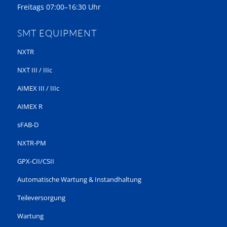
Freitags 07:00–16:30 Uhr
SMT EQUIPMENT
NXTR
NXT III / IIIc
AIMEX III / IIIc
AIMEX R
sFAB-D
NXTR-PM
GPX-CII/CSII
Automatische Wartung & Instandhaltung
Teileversorgung
Wartung