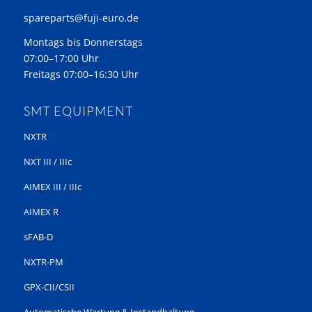
spareparts@fuji-euro.de
Montags bis Donnerstags
07:00–17:00 Uhr
Freitags 07:00–16:30 Uhr
SMT EQUIPMENT
NXTR
NXT III / IIIc
AIMEX III / IIIc
AIMEX R
sFAB-D
NXTR-PM
GPX-CII/CSII
Automatische Wartung & Instandhaltung