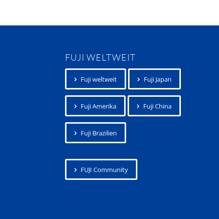
FUJI WELTWEIT
Fuji weltweit
Fuji Japan
Fuji Amerika
Fuji China
Fuji Brazilien
FUJI Community