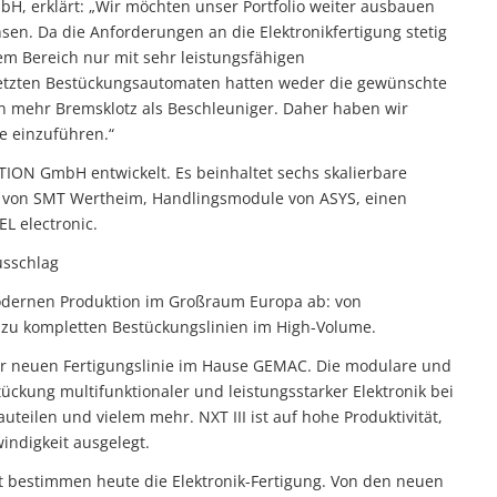
H, erklärt: „Wir möchten unser Portfolio weiter ausbauen
en. Da die Anforderungen an die Elektronikfertigung stetig
em Bereich nur mit sehr leistungsfähigen
setzten Bestückungsautomaten hatten weder die gewünschte
ren mehr Bremsklotz als Beschleuniger. Daher haben wir
e einzuführen.“
ION GmbH entwickelt. Es beinhaltet sechs skalierbare
n von SMT Wertheim, Handlingsmodule von ASYS, einen
L electronic.
usschlag
odernen Produktion im Großraum Europa ab: von
 zu kompletten Bestückungslinien im High-Volume.
er neuen Fertigungslinie im Hause GEMAC. Die modulare und
tückung multifunktionaler und leistungsstarker Elektronik bei
teilen und vielem mehr. NXT III ist auf hohe Produktivität,
windigkeit ausgelegt.
it bestimmen heute die Elektronik-Fertigung. Von den neuen