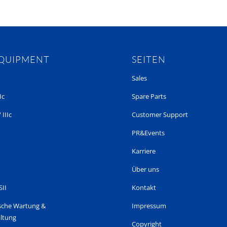
EQUIPMENT
SEITEN
Sales
Ic
Spare Parts
 IIIc
Customer Support
PR&Events
Karriere
Über uns
SII
Kontakt
sche Wartung &
Impressum
ltung
Copyright