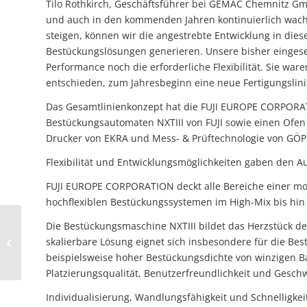
Tilo Rothkirch, Geschäftsführer bei GEMAC Chemnitz Gmb
und auch in den kommenden Jahren kontinuierlich wachs
steigen, können wir die angestrebte Entwicklung in dies
Bestückungslösungen generieren. Unsere bisher einge
Performance noch die erforderliche Flexibilität. Sie wa
entschieden, zum Jahresbeginn eine neue Fertigungslini
Das Gesamtlinienkonzept hat die FUJI EUROPE CORPORAT
Bestückungsautomaten NXTIII von FUJI sowie einen Ofe
Drucker von EKRA und Mess- & Prüftechnologie von GÖPE
Flexibilität und Entwicklungsmöglichkeiten gaben den A
FUJI EUROPE CORPORATION deckt alle Bereiche einer m
hochflexiblen Bestückungssystemen im High-Mix bis hin
FUJI zeigt auf „Southern
Die Bestückungsmaschine NXTIII bildet das Herzstück d
Manufacturing &
skalierbare Lösung eignet sich insbesondere für die Bes
Electronics“ in UK:
beispielsweise hoher Bestückungsdichte von winzigen Bau
Bestückungslösungen...
Platzierungsqualität, Benutzerfreundlichkeit und Gesch
Individualisierung, Wandlungsfähigkeit und Schnelligke