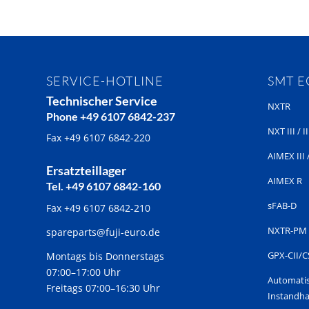
SERVICE-HOTLINE
SMT 
Technischer Service
NXTR
Phone +49 6107 6842-237
NXT III / II
Fax +49 6107 6842-220
AIMEX III /
Ersatzteillager
AIMEX R
Tel. +49 6107 6842-160
sFAB-D
Fax +49 6107 6842-210
NXTR-PM
spareparts@fuji-euro.de
GPX-CII/C
Montags bis Donnerstags
07:00–17:00 Uhr
Automati
Freitags 07:00–16:30 Uhr
Instandha