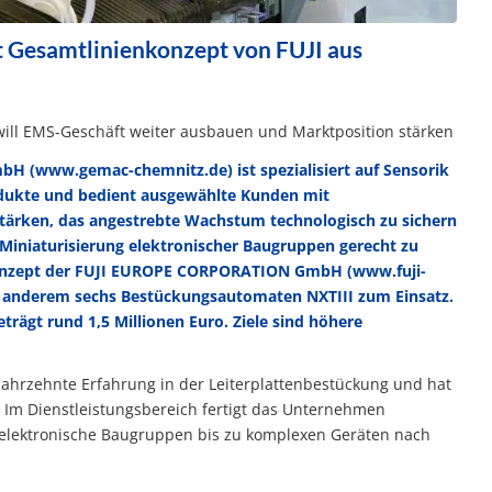
 Gesamtlinienkonzept von FUJI aus
will EMS-Geschäft weiter ausbauen und Marktposition stärken
mbH (
www.gemac-chemnitz.de
) ist spezialisiert auf Sensorik
odukte und bedient ausgewählte Kunden mit
stärken, das angestrebte Wachstum technologisch zu sichern
niaturisierung elektronischer Baugruppen gerecht zu
nkonzept der FUJI EUROPE CORPORATION GmbH (
www.fuji-
r anderem sechs Bestückungs­automaten NXTIII zum Einsatz.
rägt rund 1,5 Millionen Euro. Ziele sind höhere
ahrzehnte Erfahrung in der Leiterplattenbestückung und hat
rt. Im Dienstleistungsbereich fertigt das Unternehmen
r elektronische Baugruppen bis zu komplexen Geräten nach