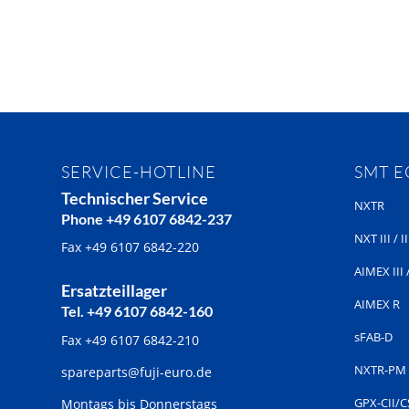
SERVICE-HOTLINE
SMT 
Technischer Service
NXTR
Phone +49 6107 6842-237
NXT III / II
Fax +49 6107 6842-220
AIMEX III /
Ersatzteillager
AIMEX R
Tel. +49 6107 6842-160
sFAB-D
Fax +49 6107 6842-210
NXTR-PM
spareparts@fuji-euro.de
GPX-CII/C
Montags bis Donnerstags