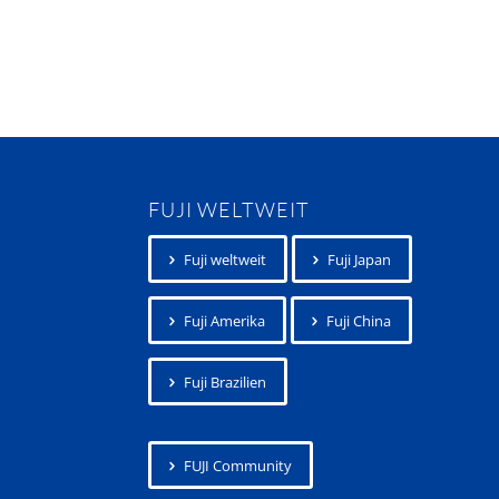
FUJI WELTWEIT
Fuji weltweit
Fuji Japan
Fuji Amerika
Fuji China
Fuji Brazilien
FUJI Community