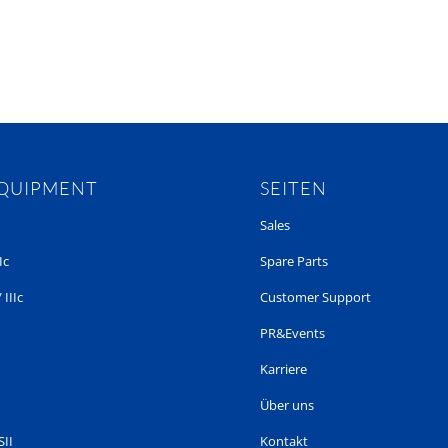
EQUIPMENT
SEITEN
Sales
Ic
Spare Parts
 IIIc
Customer Support
PR&Events
Karriere
Über uns
SII
Kontakt