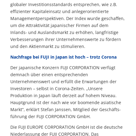
globaler Investitionsstandards entsprechen, wie z.B.
effizienter Kapitalein­satz und anlegerorientierte
Managementperspektiven. Der Index wurde geschaffen,
um die Attraktivität japanischer Firmen auf dem
Inlands- und Auslandsmarkt zu er­höhen, langfristige
Verbesserungen ihrer Unternehmenswerte zu fördern
und den Aktienmarkt zu stimulieren.
Nachfrage bei FUJI in Japan ist hoch – trotz Corona
Der japanische Konzern FUJI CORPORATION verfügt
demnach über einen ent­sprech­enden
Unternehmenswert und erfüllt die Erwartungen der
Investoren – selbst in Corona-Zeiten.
„Unsere
Produktion in Japan läuft derzeit auf hohem Niveau.
Haupt­grund ist der nach wie vor boomende asiatische
Markt“, er­klärt Stefan Janssen, Mitglied der Ge­schäfts­
führung der FUJI CORPORATION GmbH.
Die FUJI EUROPE CORPORATION GmbH ist die deutsche
Niederlassung der FUJI CORPORATION. Das