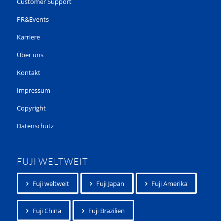
Customer Support
PR&Events
Karriere
Über uns
Kontakt
Impressum
Copyright
Datenschutz
FUJI WELTWEIT
Fuji weltweit
Fuji Japan
Fuji Amerika
Fuji China
Fuji Brazilien