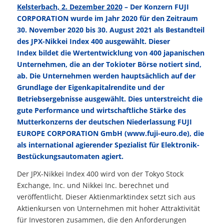
Kelsterbach, 2. Dezember 2020
– Der Konzern FUJI
CORPORATION wurde im Jahr 2020 für den Zeitraum
30. November 2020 bis 30. August 2021 als Be­standteil
des JPX-Nikkei Index 400 ausgewählt. Dieser
Index bildet die Wertentwicklung von 400 japanischen
Unternehmen, die an der Tokioter Börse notiert sind,
ab. Die Unternehmen werden hauptsächlich auf der
Grundlage der Eigenkapitalrendite und der
Betriebsergebnisse ausgewählt. Dies unterstreicht die
gute Performance und wirtschaftliche Stärke des
Mutterkonzerns der deutschen Niederlassung FUJI
EUROPE CORPORATION GmbH (
www.fuji-euro.de
), die
als international agierender Spezia­list für Elek­tronik-
Be­stück­ungsauto­maten agiert.
Der JPX-Nikkei Index 400 wird von der Tokyo Stock
Exchange, Inc. und Nikkei Inc. berechnet und
veröffentlicht. Dieser
Aktienmarktindex setzt sich aus
Aktienkursen von Unternehmen mit hoher Attraktivität
für Investoren zusammen, die den Anfor­derungen