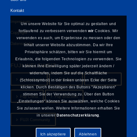
Kontakt
Impressum
Um unsere Website für Sie optimal zu gestalten und
fortlaufend zu verbessern verwenden
wir
Cookies. Wir
Copyright
verwenden es auch, um Ergebnisse zu messen oder den
Datenschutz
Inhalt unserer Website abzustimmen. Da wir Ihre
Privatsphäre schätzen, bitten wir Sie hiermit um
Erlaubnis, die folgenden Technologien zu verwenden. Sie
FUJI WELTWEIT
können Ihre Einwilligung später jederzeit ändern /
widerrufen, indem Sie auf die Schaltfläche
Fuji weltweit
Fuji Japan
Fuji Amerika
(Schlosssymbol) in der linken unteren Ecke der Seite
klicken. Durch Bestätigen des Buttons "Akzeptieren"
stimmen Sie der Verwendung zu. Über den Button
Fuji China
Fuji Brazilien
„Einstellungen“ können Sie auswählen, welche Cookies
Sie zulassen wollen. Weitere Informationen erhalten Sie
in unserer
Datenschutzerklärung
.
FUJI Community
Ich akzeptiere
Ablehnen