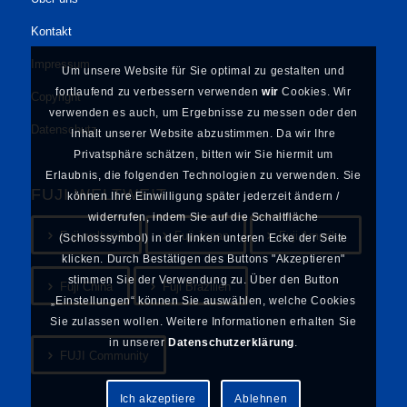
Kontakt
Impressum
Um unsere Website für Sie optimal zu gestalten und
fortlaufend zu verbessern verwenden
wir
Cookies. Wir
Copyright
verwenden es auch, um Ergebnisse zu messen oder den
Datenschutz
Inhalt unserer Website abzustimmen. Da wir Ihre
Privatsphäre schätzen, bitten wir Sie hiermit um
Erlaubnis, die folgenden Technologien zu verwenden. Sie
FUJI WELTWEIT
können Ihre Einwilligung später jederzeit ändern /
widerrufen, indem Sie auf die Schaltfläche
Fuji weltweit
Fuji Japan
Fuji Amerika
(Schlosssymbol) in der linken unteren Ecke der Seite
klicken. Durch Bestätigen des Buttons "Akzeptieren"
stimmen Sie der Verwendung zu. Über den Button
Fuji China
Fuji Brazilien
„Einstellungen“ können Sie auswählen, welche Cookies
Sie zulassen wollen. Weitere Informationen erhalten Sie
in unserer
Datenschutzerklärung
.
FUJI Community
Ich akzeptiere
Ablehnen