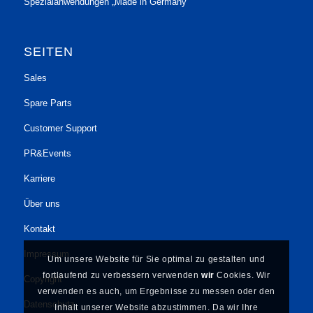
Spezialanwendungen „Made in Germany“
SEITEN
Sales
Spare Parts
Customer Support
PR&Events
Karriere
Über uns
Kontakt
Impressum
Um unsere Website für Sie optimal zu gestalten und
fortlaufend zu verbessern verwenden
wir
Cookies. Wir
Copyright
verwenden es auch, um Ergebnisse zu messen oder den
Datenschutz
Inhalt unserer Website abzustimmen. Da wir Ihre