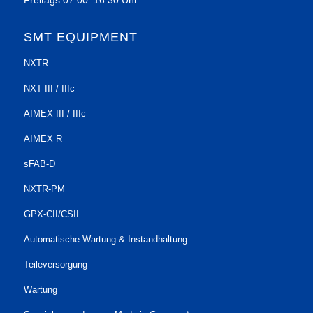
Freitags 07:00–16:30 Uhr
SMT EQUIPMENT
NXTR
NXT III / IIIc
AIMEX III / IIIc
AIMEX R
sFAB-D
NXTR-PM
GPX-CII/CSII
Automatische Wartung & Instandhaltung
Teileversorgung
Wartung