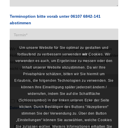
Terminoption bitte vorab unter 06107 6842-141
abstimmen
Um unsere Website für Sie optimal zu gestalten und
Wir haben Konditionen/Vereinbarungen mit umliegenden
fortlaufend zu verbessern verwenden
wir
Cookies. Wir
Hotels und können Ihnen die Übernachtung als Selbstzahler
verwenden es auch, um Ergebnisse zu messen oder den
reservieren (zwischen 80–100 €/Nacht inkl. Frühstück –
Inhalt unserer Website abzustimmen. Da wir Ihre
nicht verfügbar zu Messezeiten).
Privatsphäre schätzen, bitten wir Sie hiermit um
Erlaubnis, die folgenden Technologien zu verwenden. Sie
können Ihre Einwilligung später jederzeit ändern /
widerrufen, indem Sie auf die Schaltfläche
(Schlosssymbol) in der linken unteren Ecke der Seite
Ich stimme den Bedingungen zu, die in der
klicken. Durch Bestätigen des Buttons "Akzeptieren"
Datenschutzerklärung
dargelegt sind
*
stimmen Sie der Verwendung zu. Über den Button
„Einstellungen“ können Sie auswählen, welche Cookies
Dieses Kontaktformular ist
Sie zulassen wollen. Weitere Informationen erhalten Sie