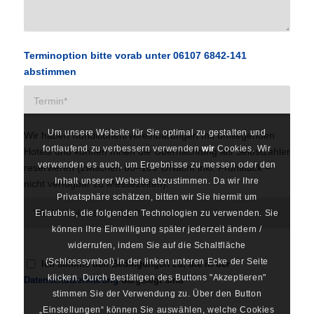
Terminoption bitte vorab unter 06107 6842-141
abstimmen
Um unsere Website für Sie optimal zu gestalten und
Wir haben Konditionen/Vereinbarungen mit umliegenden
fortlaufend zu verbessern verwenden
wir
Cookies. Wir
Hotels und können Ihnen die Übernachtung als Selbstzahler
verwenden es auch, um Ergebnisse zu messen oder den
reservieren (zwischen 80–100 €/Nacht inkl. Frühstück –
Inhalt unserer Website abzustimmen. Da wir Ihre
nicht verfügbar zu Messezeiten).
Privatsphäre schätzen, bitten wir Sie hiermit um
Erlaubnis, die folgenden Technologien zu verwenden. Sie
können Ihre Einwilligung später jederzeit ändern /
widerrufen, indem Sie auf die Schaltfläche
(Schlosssymbol) in der linken unteren Ecke der Seite
Ich stimme den Bedingungen zu, die in der
klicken. Durch Bestätigen des Buttons "Akzeptieren"
Datenschutzerklärung
dargelegt sind
*
stimmen Sie der Verwendung zu. Über den Button
„Einstellungen“ können Sie auswählen, welche Cookies